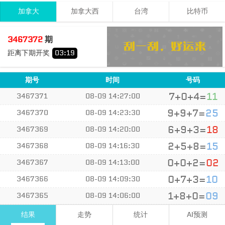
加拿大
加拿大西
台湾
比特币
9
7
2
18
3467372
期
+
+
=
距离下期开奖
03
:
18
大
双
期号
时间
号码
7+0+4=
11
3467371
08-09 14:27:00
9+9+7=
25
3467370
08-09 14:23:30
6+9+3=
18
3467369
08-09 14:20:00
2+5+8=
15
3467368
08-09 14:16:30
0+0+2=
02
3467367
08-09 14:13:00
0+7+3=
10
3467366
08-09 14:09:30
1+8+0=
09
3467365
08-09 14:06:00
4+9+6=
19
3467364
08-09 14:02:30
结果
走势
统计
AI预测