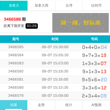
加拿大
加拿大西
台湾
比特币
0
7
1
08
3466586
期
+
+
=
距离下期开奖
01
:
28
小
双
期号
时间
号码
0+4+0=
04
3466585
08-07 15:30:00
9+7+3=
19
3466584
08-07 15:26:30
1+3+3=
07
3466583
08-07 15:23:00
9+1+3=
13
3466582
08-07 15:19:30
9+5+6=
20
3466581
08-07 15:16:00
3+3+6=
12
3466580
08-07 15:12:30
2+3+4=
09
3466579
08-07 15:09:00
5+0+8=
13
3466578
08-07 15:05:30
结果
走势
统计
AI预测